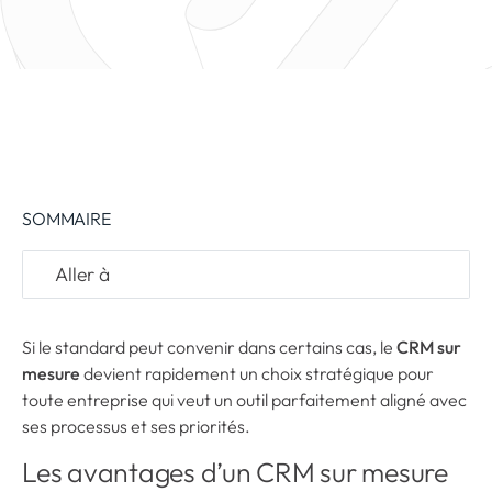
SOMMAIRE
Si le standard peut convenir dans certains cas, le
CRM sur
mesure
devient rapidement un choix stratégique pour
Agence de proximité
toute entreprise qui veut un outil parfaitement aligné avec
ses processus et ses priorités.
Yelido est une entreprise
locale de développement.
Les avantages d’un CRM sur mesure
Nous sommes situés à Liège,